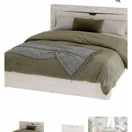
Г
А
Ц
И
Ю