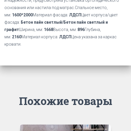
и надёжности, предусмотрена установка ортопедического
основания или настила под матрас.Спальное место,
мм:
1600*2000
Материал фасада:
ЛДСП
Цвет корпуса/цвет
фасада:
Бетон пайн светлый/Бетон пайн светлый и
графит
Ширина, мм:
1668
Высота, мм:
896
Глубина,
мм:
2160
Материал корпуса:
ЛДСП
Цена указана за каркас
кровати.
Похожие товары