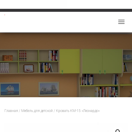
Звоните: 8-913-219-5859
salon-viktoriy@mail.ru
П
Е
Р
Е
К
Л
Ю
Ч
И
Т
Ь
Н
Главная
/
Мебель для детской
/ Кровать КМ-15 «Леонардо»
А
В
И