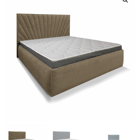
Г
А
Ц
И
Ю