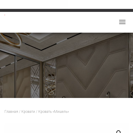
Звоните: 8-913-219-5859
salon-viktoriy@mail.ru
П
Е
Р
Е
К
Л
Ю
Ч
И
Т
Ь
Н
Главная
/
Кровати
/ Кровать «Мишель»
А
В
И