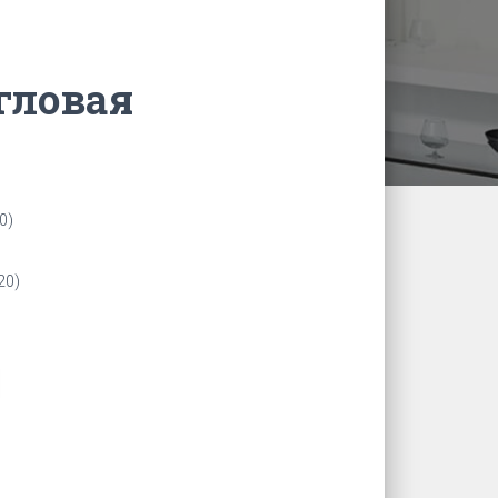
гловая
0)
20)