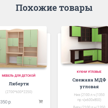
Похожие товары
КУХНИ УГЛОВЫЕ
МЕБЕЛЬ ДЛЯ ДЕТСКОЙ
Снежана МДФ
Либерти
угловая
(2700*600*2250)
Низ (2100 л.ч.(1350
пр.ч)х600х850)
 350
р.
Верх (2100 л.ч.(1350