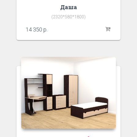
Даша
(2320*580*1800)
14 350
р.