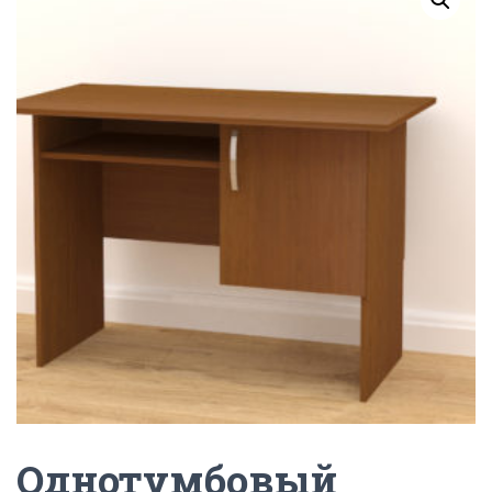
Г
А
Ц
И
Ю
Однотумбовый