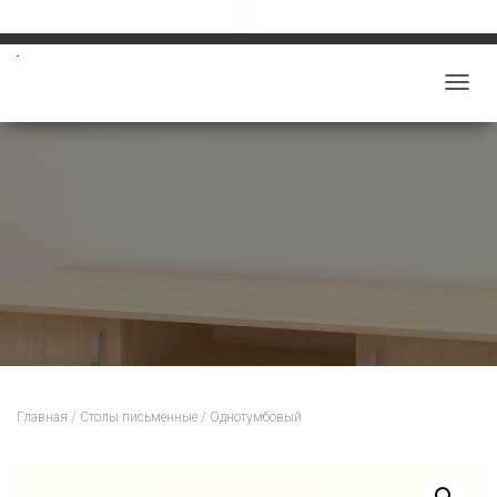
Звоните: 8-913-219-5859
salon-viktoriy@mail.ru
П
Е
Р
Е
К
Л
Ю
Ч
И
Т
Ь
Н
Главная
/
Столы письменные
/ Однотумбовый
А
В
И