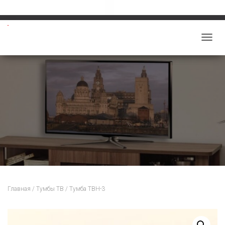
Звоните: 8-913-219-5859
salon-viktoriy@mail.ru
П
Е
Р
Е
К
Л
Ю
Ч
И
Т
Ь
Н
Главная
/
Тумбы ТВ
/ Тумба ТВН-3
А
В
И