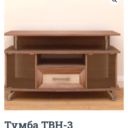
Г
А
Ц
И
Ю
Тумба ТВН-3