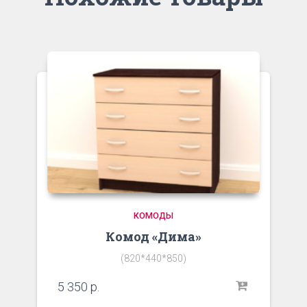
КОМОДЫ
Комод «Дима»
(820*440*850)
5 350
р.