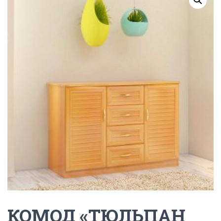
Г
А
Ц
И
Ю
КОМОД «ТЮЛЬПАН