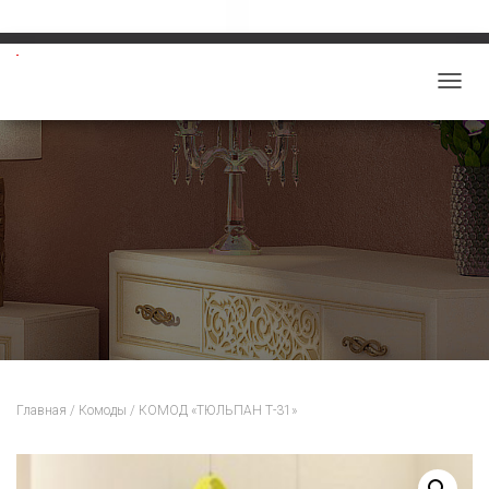
Звоните: 8-913-219-5859
salon-viktoriy@mail.ru
П
Е
Р
Е
К
Л
Ю
Ч
И
Т
Ь
Н
Главная
/
Комоды
/ КОМОД «ТЮЛЬПАН Т-31»
А
В
И