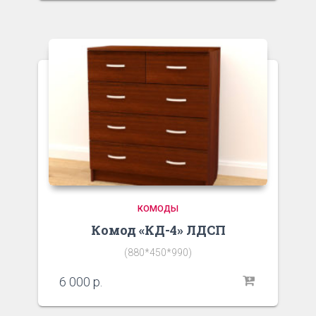
КОМОДЫ
Комод «КД-4» ЛДСП
(880*450*990)
6 000
р.