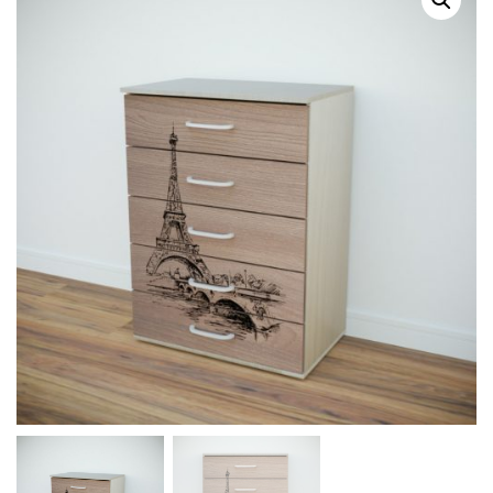
Г
А
Ц
И
Ю