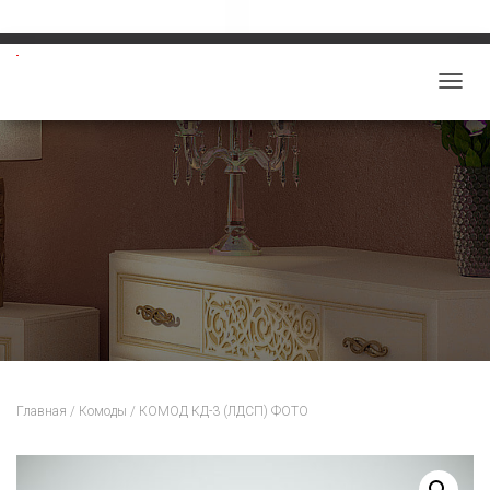
Звоните: 8-913-219-5859
salon-viktoriy@mail.ru
П
Е
Р
Е
К
Л
Ю
Ч
И
Т
Ь
Н
Главная
/
Комоды
/ КОМОД КД-3 (ЛДСП) ФОТО
А
В
И