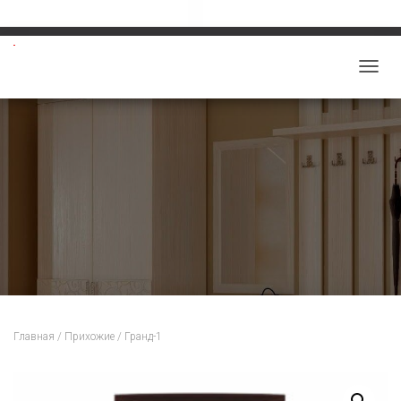
Звоните: 8-913-219-5859
salon-viktoriy@mail.ru
П
Е
Р
Е
К
Л
Ю
Ч
И
Т
Ь
Н
Главная
/
Прихожие
/ Гранд-1
А
В
И