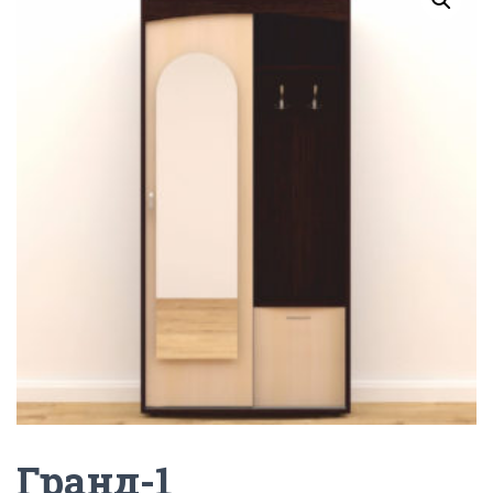
Г
А
Ц
И
Ю
Гранд-1