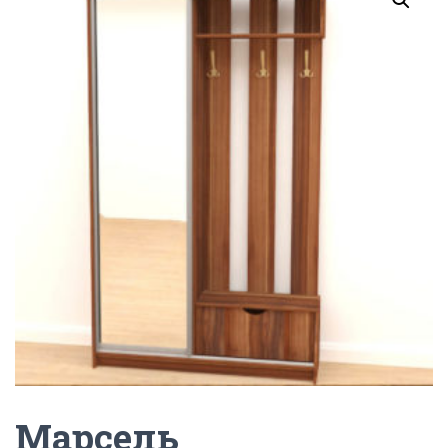
Г
А
Ц
И
Ю
Марсель