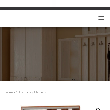
Звоните: 8-913-219-5859
salon-viktoriy@mail.ru
П
Е
Р
Е
К
Л
Ю
Ч
И
Т
Ь
Н
Главная
/
Прихожие
/ Марсель
А
В
И