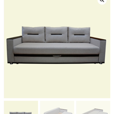
Г
А
Ц
И
Ю