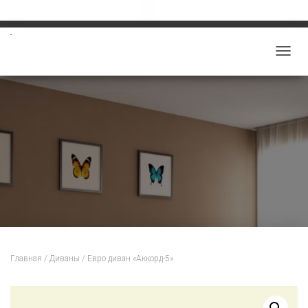
Звоните: 8-913-219-5859
salon-viktoriy@mail.ru
П
Е
Р
Е
К
Л
Ю
Ч
И
Т
Ь
Н
Главная
/
Диваны
/ Евро диван «Аккорд-5»
А
В
И