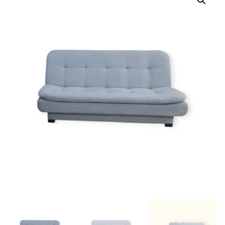
Г
А
Ц
И
Ю