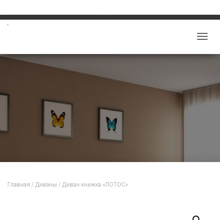
Звоните: 8-913-219-5859
salon-viktoriy@mail.ru
П
Е
Р
Е
К
Л
Ю
Ч
И
Т
Ь
Н
Главная
/
Диваны
/ Диван книжка «ЛОТОС»
А
В
И