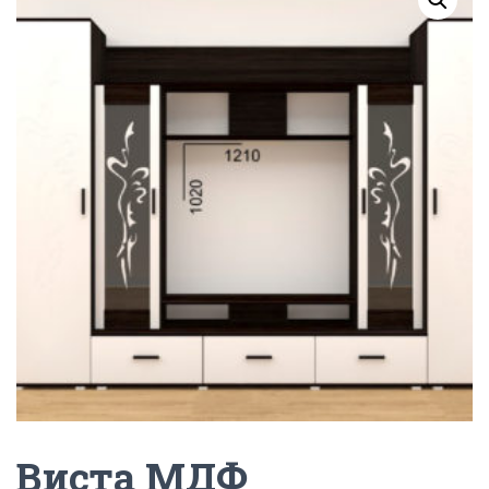
Г
А
Ц
И
Ю
Виста МДФ