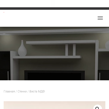
Звоните: 8-913-219-5859
salon-viktoriy@mail.ru
П
Е
Р
Е
К
Л
Ю
Ч
И
Т
Ь
Н
Главная
/
Стенки
/ Виста МДФ
А
В
И