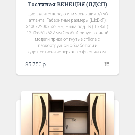
Гостиная ВЕНЕЦИЯ (ЛДСП)
Цвет: венге/лоредо или ясень шимо/дуб
атланта; Габаритные размеры (ШхВхГ):
3400х2200х532 мм; Ниша под ТВ (ШхВхГ):
1200х952х532 мм.Особый силуэт данной
модели придают гнутые стёкла с
пескоструйной обработкой и
художественные зеркала с фьюзингом.
35 750
р.