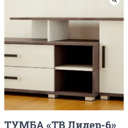
Г
А
Ц
И
Ю
ТУМБА «ТВ Лидер-6»