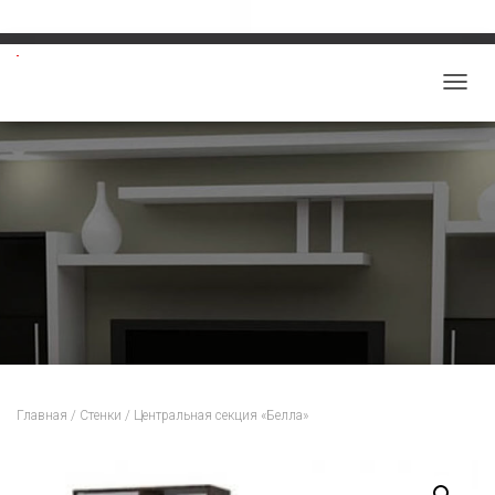
Звоните: 8-913-219-5859
salon-viktoriy@mail.ru
П
Е
Р
Е
К
Л
Ю
Ч
И
Т
Ь
Н
Главная
/
Стенки
/ Центральная секция «Белла»
А
В
И