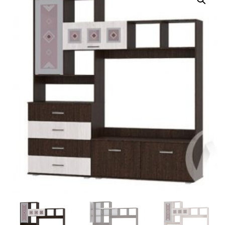
Г
А
Ц
И
Ю