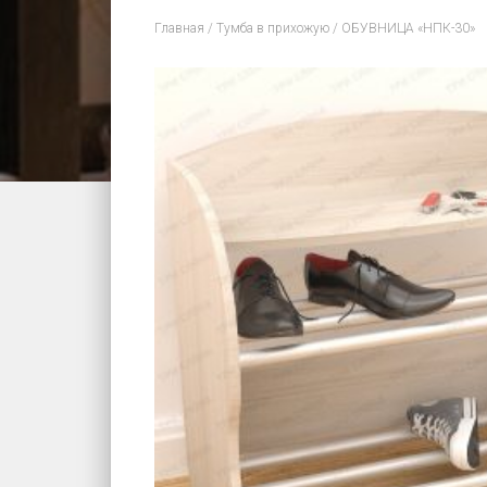
Главная
/
Тумба в прихожую
/ ОБУВНИЦА «НПК-30»