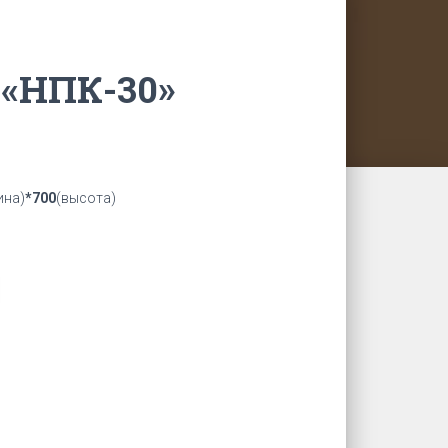
«НПК-30»
ина)
*700
(высота)