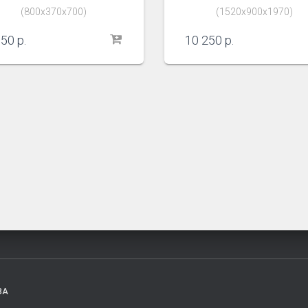
(800х370х700)
(1520х900х1970)
950
р.
10 250
р.
ЗА