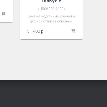
Глобус-5
(1500*900*2100)
Цена на модульные элементы
детской стенки в описании
31 400
р.