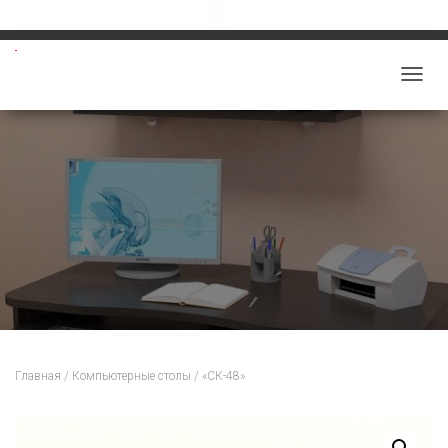
Звоните: 8-913-219-5859
salon-viktoriy@mail.ru
П
Е
Р
Е
К
Л
Ю
Ч
И
Т
Ь
Н
Главная
/
Компьютерные столы
/ «СК-48»
А
В
И