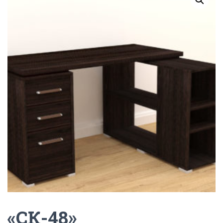
Г
А
Ц
И
Ю
«СК-48»