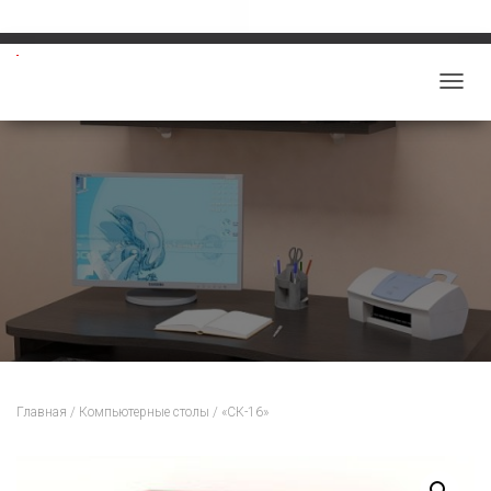
Звоните: 8-913-219-5859
salon-viktoriy@mail.ru
П
Е
Р
Е
К
Л
Ю
Ч
И
Т
Ь
Н
Главная
/
Компьютерные столы
/ «СК-16»
А
В
И