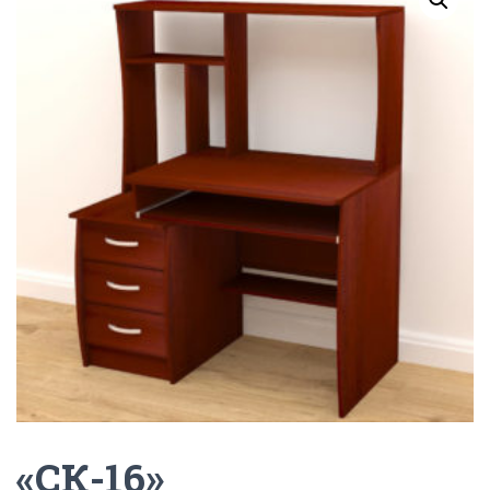
Г
А
Ц
И
Ю
«СК-16»