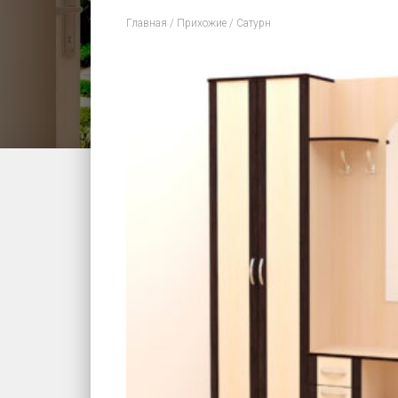
Главная
/
Прихожие
/ Сатурн