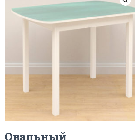
Г
А
Ц
И
Ю
Овальный