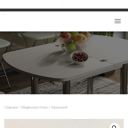
Звоните: 8-913-219-5859
salon-viktoriy@mail.ru
П
Е
Р
Е
К
Л
Ю
Ч
И
Т
Ь
Н
Главная
/
Обеденные столы
/ Овальный
А
В
И