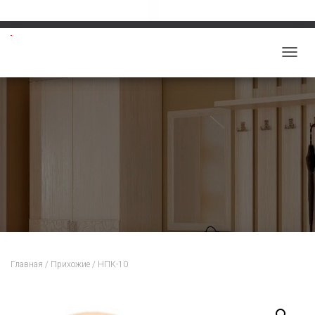
Звоните: 8-913-219-5859
salon-viktoriy@mail.ru
П
Е
Р
Е
К
Л
Ю
Ч
И
Т
Ь
Н
Главная
/
Прихожие
/ НПК-10
А
В
И