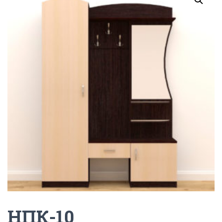
Г
А
Ц
И
Ю
НПК-10