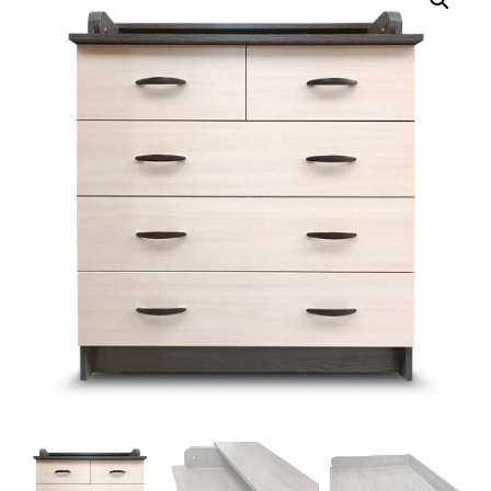
Г
А
Ц
И
Ю