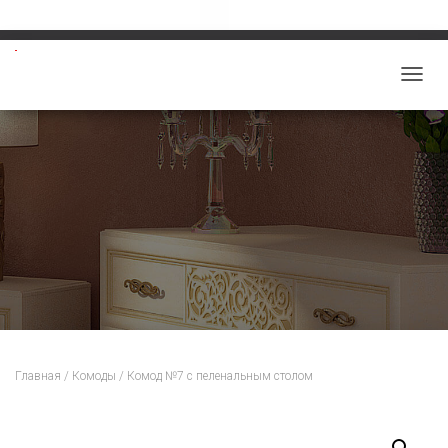
Звоните: 8-913-219-5859
salon-viktoriy@mail.ru
П
Е
Р
Е
К
Л
Ю
Ч
И
Т
Ь
Н
Главная
/
Комоды
/ Комод №7 с пеленальным столом
А
В
И