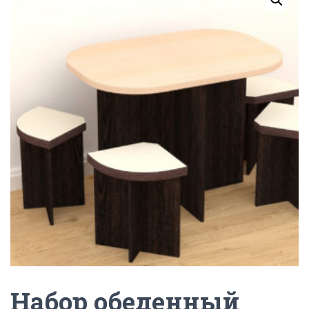
Г
А
Ц
И
Ю
Набор обеденный