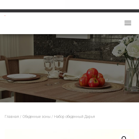
Звоните: 8-913-219-5859
salon-viktoriy@mail.ru
П
Е
Р
Е
К
Л
Ю
Ч
И
Т
Ь
Н
Главная
/
Обеденные зоны
/ Набор обеденный Дарья
А
В
И