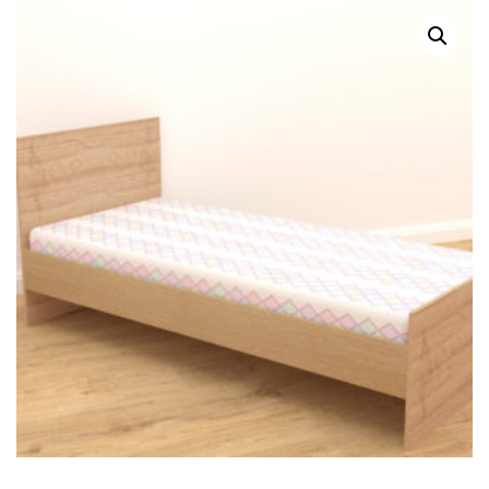
Г
А
Ц
И
Ю