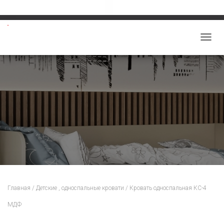
Звоните: 8-913-219-5859
salon-viktoriy@mail.ru
П
Е
Р
Е
К
Л
Ю
Ч
И
Т
Ь
Н
Главная
/
Детские , односпальные кровати
/ Кровать односпальная КС-4
А
МДФ
В
И