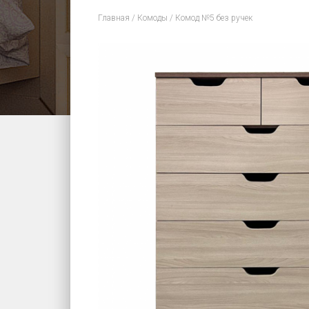
Главная
/
Комоды
/ Комод №5 без ручек