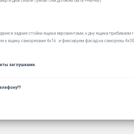
 гвозди (проверти диагонали тумбы! Они должны 
ние и задние стойки ящика евровинтами, к дну ящика прибиваем г
е к ящику саморезами 4х16 и фиксируем фасад на саморезы 4х30, 
инты заглушками.
елефону!!!