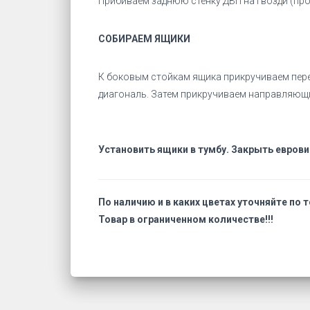
Прибиваем заднюю стенку ДВП на
СОБИРАЕМ ЯЩИКИ
К боковым стойкам ящика прикручиваем перед
диагональ. Затем прикручиваем направляющи
Установить ящики в тумбу. Закрыть евров
По наличию и в каких цветах уточняйте по т
Товар в ограниченном количестве!!!