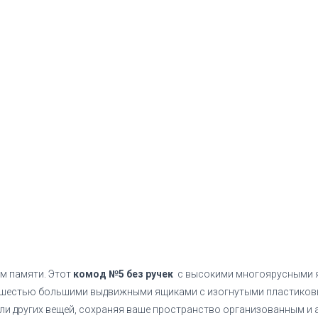
м памяти. Этот
комод №5 без ручек
с высокими многоярусными я
с шестью большими выдвижными ящиками с изогнутыми пластиков
или других вещей, сохраняя ваше пространство организованным и 