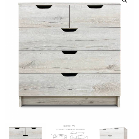
Г
А
Ц
И
Ю