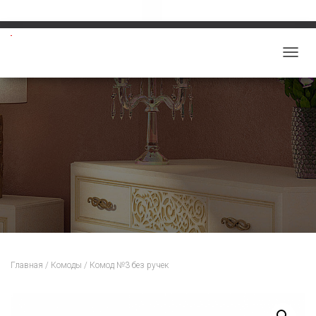
Звоните: 8-913-219-5859
salon-viktoriy@mail.ru
П
Е
Р
Е
К
Л
Ю
Ч
И
Т
Ь
Н
Главная
/
Комоды
/ Комод №3 без ручек
А
В
И