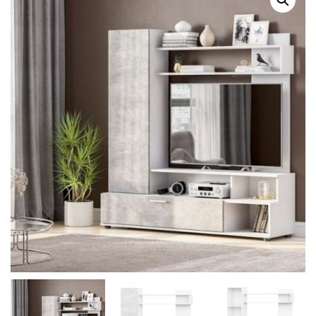
Г
А
Ц
И
Ю