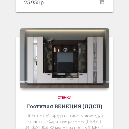
25 950
р.
СТЕНКИ
Гостиная ВЕНЕЦИЯ (ЛДСП)
Цвет: венге/лоредо или ясень шимо/дуб
атланта; Габаритные размеры (ШхВхГ):
3400х2200х532 мм; Ниша под ТВ (ШхВхГ):