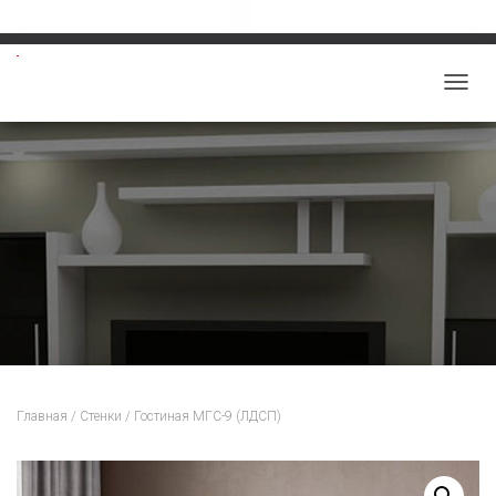
Звоните: 8-913-219-5859
salon-viktoriy@mail.ru
П
Е
Р
Е
К
Л
Ю
Ч
И
Т
Ь
Н
Главная
/
Стенки
/ Гостиная МГС-9 (ЛДСП)
А
В
И