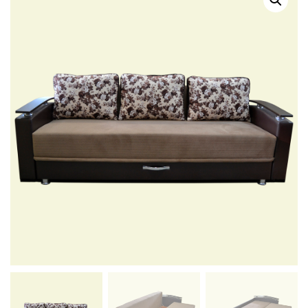
Г
А
Ц
И
Ю