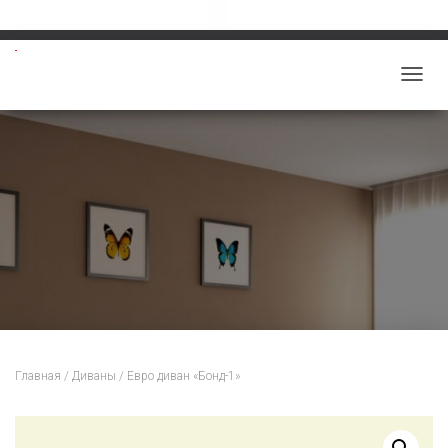
Звоните: 8-913-219-5859
salon-viktoriy@mail.ru
П
Е
Р
Е
К
Л
Ю
Ч
И
Т
Ь
Н
Главная
/
Диваны
/ Евро диван «Бонд-1»
А
В
И