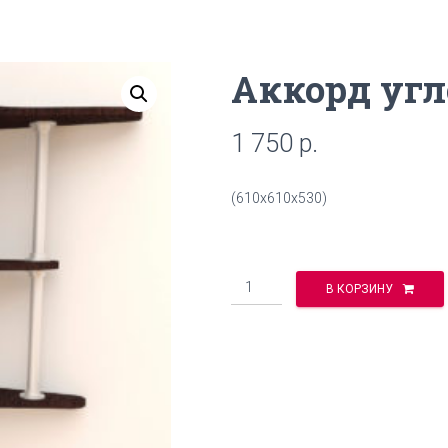
Аккорд угл
1 750
р.
(610х610х530)
Количество
В КОРЗИНУ