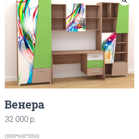
Г
А
Ц
И
Ю
Венера
32 000
р.
(3000*630*2050)