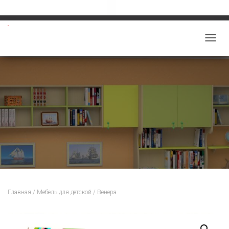
Звоните: 8-913-219-5859
salon-viktoriy@mail.ru
П
Е
Р
Е
К
Л
Ю
Ч
И
Т
Ь
Н
Главная
/
Мебель для детской
/ Венера
А
В
И