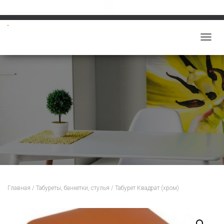
Звоните: 8-913-219-5859
salon-viktoriy@mail.ru
П
Е
Р
Е
К
Л
Ю
Ч
И
Т
Ь
Н
Главная
/
Табуреты, банкетки, стулья
/ Табурет Квадрат (хром)
А
В
И