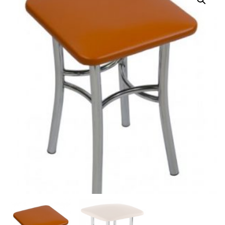
Г
А
Ц
И
Ю