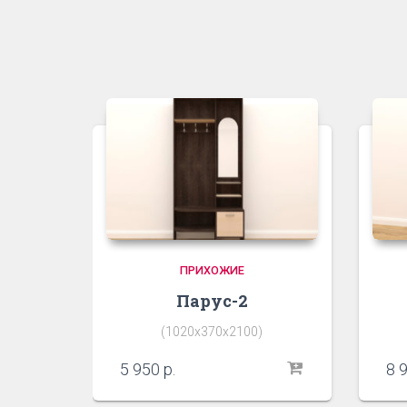
ПРИХОЖИЕ
Парус-2
(1020х370х2100)
5 950
р.
8 