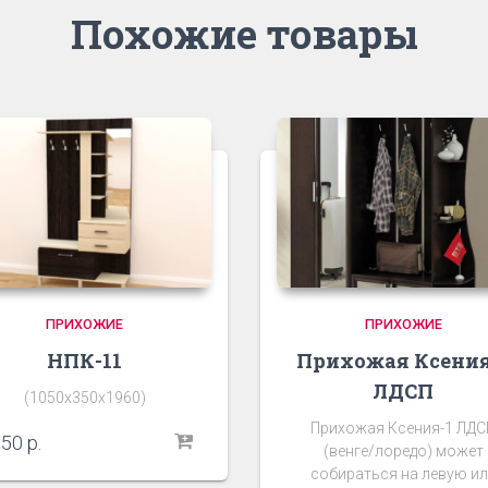
Похожие товары
ПРИХОЖИЕ
ПРИХОЖИЕ
НПК-11
Прихожая Ксения
ЛДСП
(1050х350х1960)
Прихожая Ксения-1 ЛДС
950
р.
(венге/лоредо) может
собираться на левую и