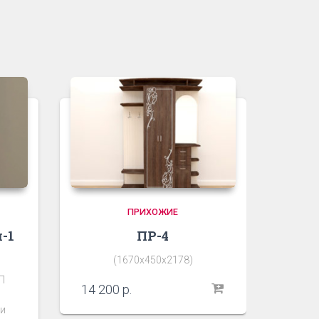
ПРИХОЖИЕ
-1
ПР-4
(1670х450х2178)
П
14 200
р.
ли