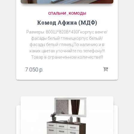
СПАЛЬНИ
,
КОМОДЫ
Комод Афина (МДФ)
Размеры: 800Ш*820В*430Гкорпус венге/
фасады белый глянецкорпус белый/
фасады белый глянец,По наличию и в
каких цветах уточняйте по телефону!!!
Товар в ограниченном количестве!!!
7 050
р.