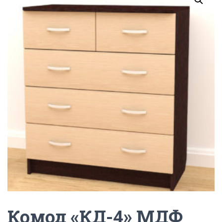
Г
А
Ц
И
Ю
Комод «КД-4» МДФ