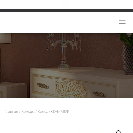
Звоните: 8-913-219-5859
salon-viktoriy@mail.ru
П
Е
Р
Е
К
Л
Ю
Ч
И
Т
Ь
Н
Главная
/
Комоды
/ Комод «КД-4» МДФ
А
В
И